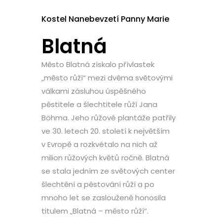
Kostel Nanebevzetí Panny Marie
Blatná
Město Blatná získalo přívlastek
„město růží“ mezi dvěma světovými
válkami zásluhou úspěšného
pěstitele a šlechtitele růží Jana
Böhma. Jeho růžové plantáže patřily
ve 30. letech 20. století k největším
v Evropě a rozkvétalo na nich až
milion růžových květů ročně. Blatná
se stala jedním ze světových center
šlechtění a pěstování růží a po
mnoho let se zaslouženě honosila
titulem „Blatná – město růží“.