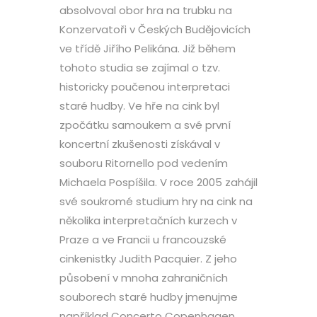
absolvoval obor hra na trubku na
Konzervatoři v Českých Budějovicích
ve třídě Jiřího Pelikána. Již během
tohoto studia se zajímal o tzv.
historicky poučenou interpretaci
staré hudby. Ve hře na cink byl
zpočátku samoukem a své první
koncertní zkušenosti získával v
souboru Ritornello pod vedením
Michaela Pospíšila. V roce 2005 zahájil
své soukromé studium hry na cink na
několika interpretačních kurzech v
Praze a ve Francii u francouzské
cinkenistky Judith Pacquier. Z jeho
působení v mnoha zahraničních
souborech staré hudby jmenujme
například Concerto Copenhagen,