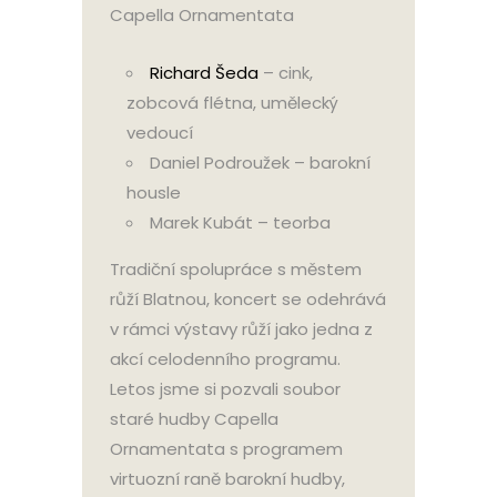
Capella Ornamentata
Richard Šeda
– cink,
zobcová flétna, umělecký
vedoucí
Daniel Podroužek – barokní
housle
Marek Kubát – teorba
Tradiční spolupráce s městem
růží Blatnou, koncert se odehrává
v rámci výstavy růží jako jedna z
akcí celodenního programu.
Letos jsme si pozvali soubor
staré hudby Capella
Ornamentata s programem
virtuozní raně barokní hudby,