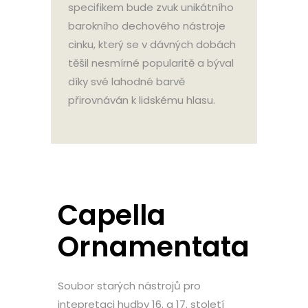
specifikem bude zvuk unikátního
barokního dechového nástroje
cinku, který se v dávných dobách
těšil nesmírné popularitě a býval
díky své lahodné barvě
přirovnáván k lidskému hlasu.
Capella
Ornamentata
Soubor starých nástrojů pro
intepretaci hudby 16. a 17. století