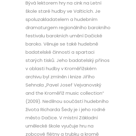
Bývá lektorem hry na cink na Letní
škole staré hudby ve Valticích. Je
spoluzakladatelem a hudebním
dramaturgem regionálního barokního
festivalu barokních umění Dačické
baroko. Věnuje se také hudebně
badatelské činnosti a spartaci
starých tisků. Jeho badatelský přínos
v oblasti hudby v Kroměřížském
archivu byl zmíněn i knize Jiřího
Sehnala „Pavel Josef Vejvanovský
and the Kroměříž music collection“
(2009). Nedílnou součástí hudebního
života Richarda Šedy je i jeho rodné
město Dačice. V místní Základní
umělecké škole vyučuje hru na
zobcové flétny a trubku a kromě