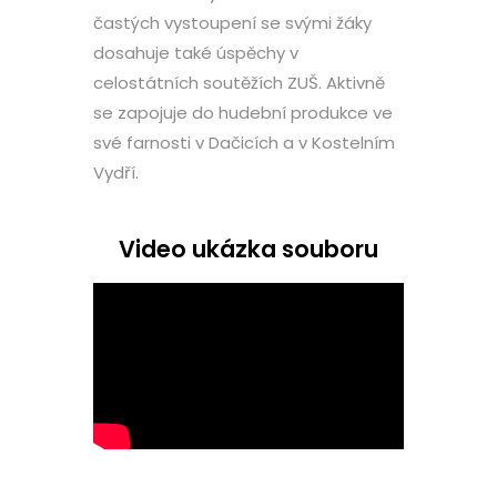
častých vystoupení se svými žáky
dosahuje také úspěchy v
celostátních soutěžích ZUŠ. Aktivně
se zapojuje do hudební produkce ve
své farnosti v Dačicích a v Kostelním
Vydří.
Video ukázka souboru