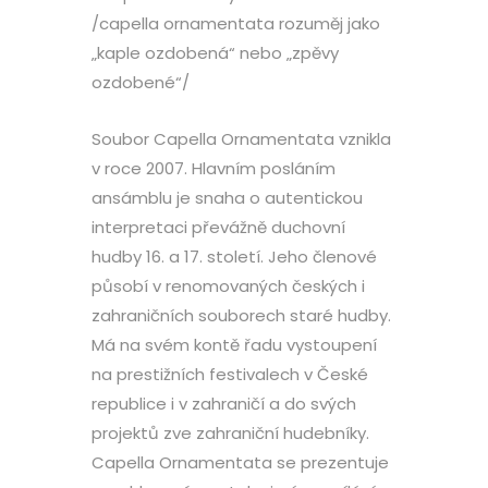
/capella ornamentata rozuměj jako
„kaple ozdobená“ nebo „zpěvy
ozdobené“/
Soubor Capella Ornamentata vznikla
v roce 2007. Hlavním posláním
ansámblu je snaha o autentickou
interpretaci převážně duchovní
hudby 16. a 17. století. Jeho členové
působí v renomovaných českých i
zahraničních souborech staré hudby.
Má na svém kontě řadu vystoupení
na prestižních festivalech v České
republice i v zahraničí a do svých
projektů zve zahraniční hudebníky.
Capella Ornamentata se prezentuje