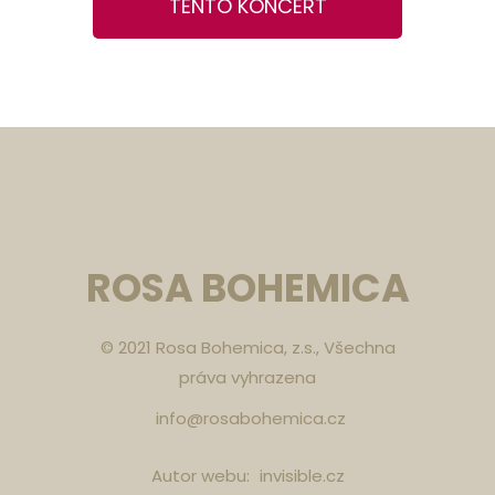
TENTO KONCERT
ROSA BOHEMICA
© 2021 Rosa Bohemica, z.s., Všechna
práva vyhrazena
info@rosabohemica.cz
Autor webu:
invisible.cz