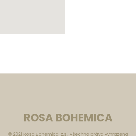
ROSA BOHEMICA
© 2021 Rosa Bohemica, z.s., Všechna práva vyhrazena