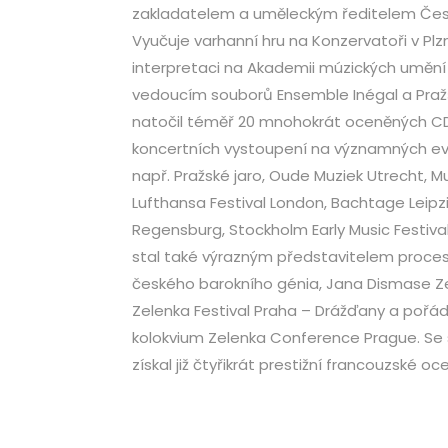
zakladatelem a uměleckým ředitelem Česk
Vyučuje varhanní hru na Konzervatoři v Plz
interpretaci na Akademii múzických umění
vedoucím souborů Ensemble Inégal a Pražští
natočil téměř 20 mnohokrát oceněných CD
koncertních vystoupení na významných evr
např. Pražské jaro, Oude Muziek Utrecht, M
Lufthansa Festival London, Bachtage Leipzi
Regensburg, Stockholm Early Music Festival
stal také výrazným představitelem proces
českého barokního génia, Jana Dismase Zel
Zelenka Festival Praha – Drážďany a pořá
kolokvium Zelenka Conference Prague. Se
získal již čtyřikrát prestižní francouzské o