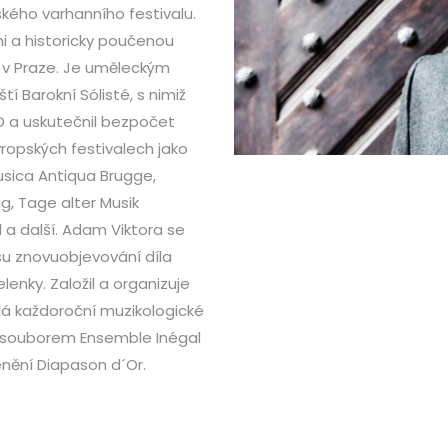
ého varhanního festivalu.
ni a historicky poučenou
 v Praze. Je uměleckým
 Barokní Sólisté, s nimiž
 a uskutečnil bezpočet
opských festivalech jako
usica Antiqua Brugge,
g, Tage alter Musik
 a další. Adam Viktora se
u znovuobjevování díla
enky. Založil a organizuje
dá každoroční muzikologické
 souborem Ensemble Inégal
cenění Diapason d´Or.