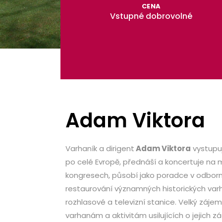
CENA
Vstupné dobrovolné
Adam Viktora
Varhaník a dirigent
Adam Viktora
vystupu
po celé Evropě, přednáší a koncertuje na
kongresech, působí jako poradce v odborn
restaurování významných historických var
rozhlasové a televizní stanice. Velký záje
varhanám a aktivitám usilujících o jejich 