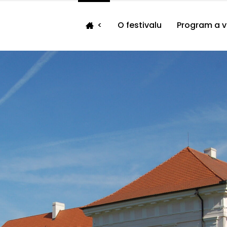
<
O festivalu
Program a 