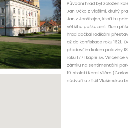
Původní hrad byl založen kol
Jan Očko z Vlašimi, druhý pra
Jan z Jenštejna, kteří tu pob
většího poškození. Zlom přiše
hrad dočkal radikální přesta
až do konfiskace roku 1621. 
především kolem poloviny 18. 
roku 1771 kaple sv. Vincence 
zámku na sentimentální par
19. století Karel Vilém (Carl
nádvoří a zřídil Vlašimskou b