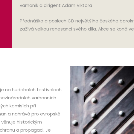
varhaník a dirigent Adam Viktora
Přednáška a poslech CD největšího českého barokní
zažívá velkou renesanci svého díla. Akce se koná v
je na hudebních festivalech
 mezinárodních varhanních
ých komisích při
han a nahrává pro evropské
m věnuje historickým
záchranu a propagaci. Je