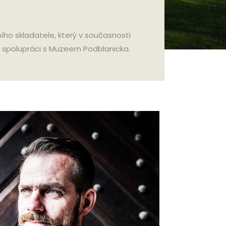
ho skladatele, který v současnosti
e spolupráci s Muzeem Podblanicka.