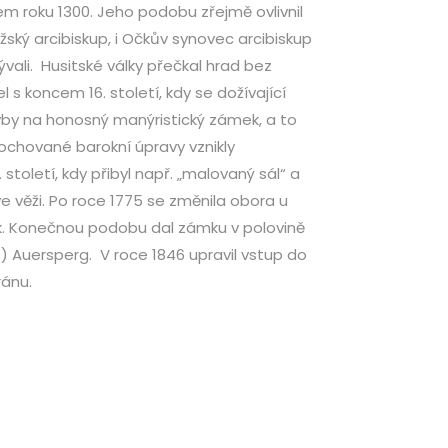
em roku 1300. Jeho podobu zřejmě ovlivnil
žský arcibiskup, i Očkův synovec arcibiskup
ývali. Husitské války přečkal hrad bez
l s koncem 16. století, kdy se dožívající
vby na honosný manýristický zámek, a to
Dochované barokní úpravy vznikly
století, kdy přibyl např. „malovaný sál“ a
ve věži. Po roce 1775 se změnila obora u
k. Konečnou podobu dal zámku v polovině
os) Auersperg. V roce 1846 upravil vstup do
ránu.