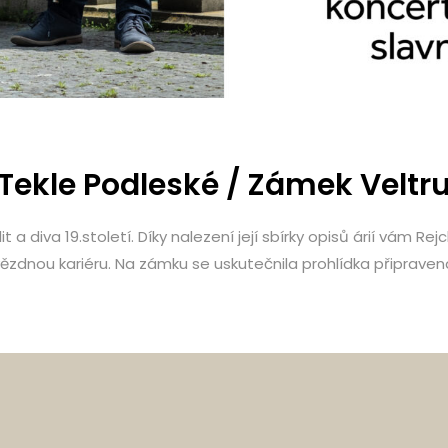
 Tekle Podleské / Zámek Veltr
a diva 19.století. Díky nalezení její sbírky opisů árií vám R
il hvězdnou kariéru. Na zámku se uskutečnila prohlídka připra