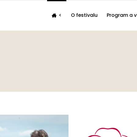
<
O festivalu
Program a 