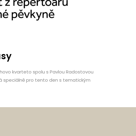
usy
ejchovo kvarteto spolu s Pavlou Radostovou
vená speciálně pro tento den s tematickým