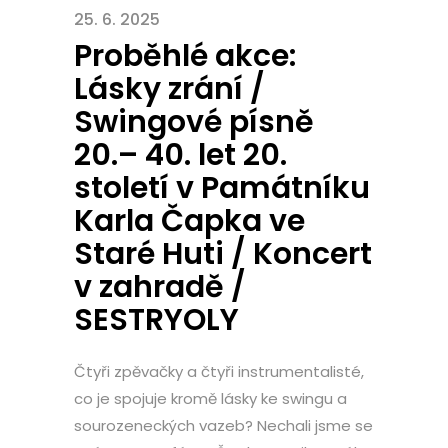
25. 6. 2025
Proběhlé akce:
Lásky zrání /
Swingové písně
20.– 40. let 20.
století v Památníku
Karla Čapka ve
Staré Huti / Koncert
v zahradě /
SESTRYOLY
Čtyři zpěvačky a čtyři instrumentalisté,
co je spojuje kromě lásky ke swingu a
sourozeneckých vazeb? Nechali jsme se