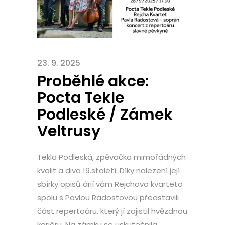
23. 9. 2025
Proběhlé akce:
Pocta Tekle
Podleské / Zámek
Veltrusy
Tekla Podleská, zpěvačka mimořádných
kvalit a diva 19.století. Díky nalezení její
sbírky opisů árií vám Rejchovo kvarteto
spolu s Pavlou Radostovou představili
část repertoáru, který jí zajistil hvězdnou
kariéru. Na zámku se uskutečnila