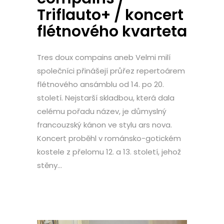
Triflauto+ / koncert
flétnového kvarteta
Tres doux compains aneb Velmi milí
společníci přinášejí průřez repertoárem
flétnového ansámblu od 14. po 20.
století. Nejstarší skladbou, která dala
celému pořadu název, je důmyslný
francouzský kánon ve stylu ars nova.
Koncert proběhl v románsko-gotickém
kostele z přelomu 12. a 13. století, jehož
stěny...