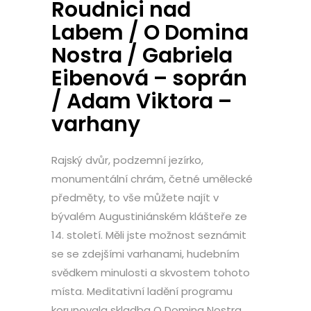
Roudnici nad
Labem / O Domina
Nostra / Gabriela
Eibenová – soprán
/ Adam Viktora –
varhany
Rajský dvůr, podzemní jezírko,
monumentální chrám, četné umělecké
předměty, to vše můžete najít v
bývalém Augustiniánském klášteře ze
14. století. Měli jste možnost seznámit
se se zdejšími varhanami, hudebním
svědkem minulosti a skvostem tohoto
místa. Meditativní ladění programu
korunovala skladba O Domina Nostra