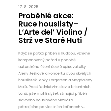
17. 8. 2025
Proběhlé akce:
Ruce houslisty–
L‘Arte del’ Violino /
Strž ve Staré Huti
Když se potká příběh s hudbou, vznikne
komponovaný pořad v podobě
autorského čtení české spisovatelky
Aleny Ježkové a koncertu dvou skvělých
houslistek Lenky Torgersen a Magdaleny
Malé. Prostřednictvím slov a brilantních
tónů, jste mohli slyšet strhující příběh
slavného houslového virtuóza
pátrajícího po vlastních kořenech v...