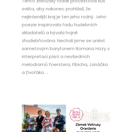
Tento zbirožský rodák procestoval kus
světa, aby nakonec prohlásil, že
nejkrásnější kraj je ten jeho rodný. Jeho
poezie inspirovala řadu hudebních
skladatelů a bývala hojně
zhudebňována. Nechali jsme se unést
sametovým barytonem Romana Hozy v
interpretaci písní a nevšedních
melodramů Foerstera, Fibicha, Janáčka
a Dvořáka. ...