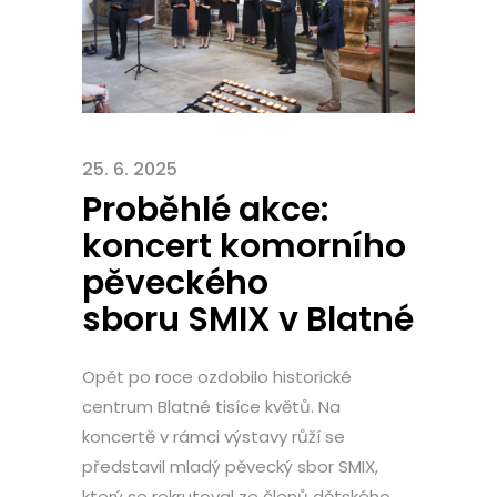
25. 6. 2025
Proběhlé akce:
koncert komorního
pěveckého
sboru SMIX v Blatné
Opět po roce ozdobilo historické
centrum Blatné tisíce květů. Na
koncertě v rámci výstavy růží se
představil mladý pěvecký sbor SMIX,
který se rekrutoval ze členů dětského