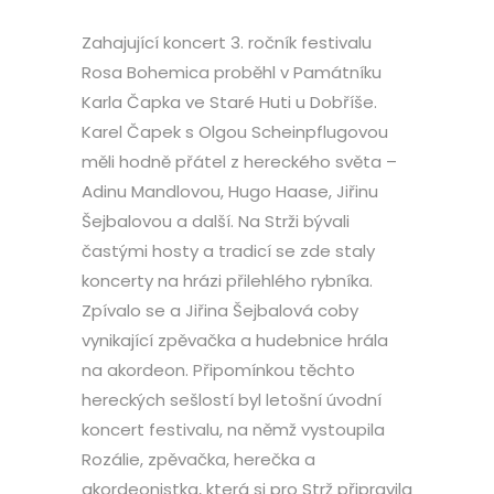
Zahajující koncert 3. ročník festivalu
Rosa Bohemica proběhl v Památníku
Karla Čapka ve Staré Huti u Dobříše.
Karel Čapek s Olgou Scheinpflugovou
měli hodně přátel z hereckého světa –
Adinu Mandlovou, Hugo Haase, Jiřinu
Šejbalovou a další. Na Strži bývali
častými hosty a tradicí se zde staly
koncerty na hrázi přilehlého rybníka.
Zpívalo se a Jiřina Šejbalová coby
vynikající zpěvačka a hudebnice hrála
na akordeon. Připomínkou těchto
hereckých sešlostí byl letošní úvodní
koncert festivalu, na němž vystoupila
Rozálie, zpěvačka, herečka a
akordeonistka, která si pro Strž připravila