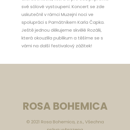
své sólové vystoupení. Koncert se zde
uskutečnil v rámci Muzejní noci ve
spolupráci s Památníkem Karla Čapka.
Ještě jednou děkujeme skvělé Rozálii,
která okouzlila publikum a těšíme se s
vámi na další festivalový zážitek!
ROSA BOHEMICA
© 2021 Rosa Bohemica, z.s., Všechna
práva vyhrazena